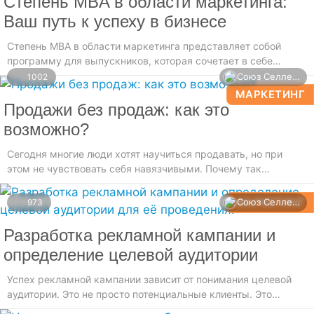
Степень MBA в области маркетинга:
Ваш путь к успеху в бизнесе
Степень MBA в области маркетинга представляет собой
программу для выпускников, которая сочетает в себе
глубокие знания в области бизнеса с углубленным изучением
Союз Селлеров
1002
маркетинговых стратегий.
МАРКЕТИНГ
Продажи без продаж: как это
возможно?
Сегодня многие люди хотят научиться продавать, но при
этом не чувствовать себя навязчивыми. Почему так
происходит? Возможно, потому что слово «продажи»
ассоциируется с чем-то негативным: навязыванием,
МАРКЕТИНГ
Союз Селлеров
973
втюхиванием или впариванием.
Разработка рекламной кампании и
определение целевой аудитории
Успех рекламной кампании зависит от понимания целевой
аудитории. Это не просто потенциальные клиенты. Это
тщательно отобранные потребители. Компания стремится