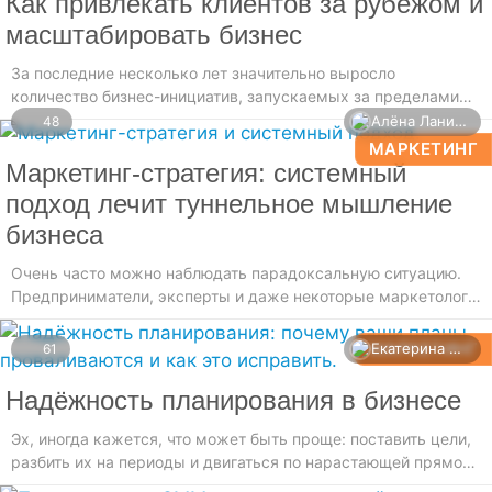
Как привлекать клиентов за рубежом и
масштабировать бизнес
За последние несколько лет значительно выросло
количество бизнес-инициатив, запускаемых за пределами
страны происхождения. Предприниматели не только
Алёна Ланина
48
уезжают, но и активно ищут способы расширения на
МАРКЕТИНГ
иностранные аудитории.
Маркетинг-стратегия: системный
подход лечит туннельное мышление
бизнеса
Очень часто можно наблюдать парадоксальную ситуацию.
Предприниматели, эксперты и даже некоторые маркетологи
с упорством, достойным лучшего применения, начинают
хвататься за отдельные тактические инструменты.
МАРКЕТИНГ
Екатерина Лазарева
61
Надёжность планирования в бизнесе
Эх, иногда кажется, что может быть проще: поставить цели,
разбить их на периоды и двигаться по нарастающей прямой
к успеху. Однако на практике этот, казалось бы, очевидный