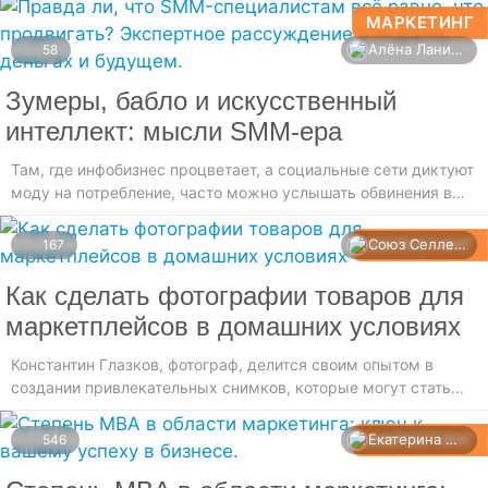
подход регулярно приводит к сбоям
МАРКЕТИНГ
Алёна Ланина
58
Зумеры, бабло и искусственный
интеллект: мысли SMM-ера
Там, где инфобизнес процветает, а социальные сети диктуют
моду на потребление, часто можно услышать обвинения в
адрес маркетологов. Один из самых громких стереотипов
гласит, что SMM-специалистам всё равно, что продвигать —
МАРКЕТИНГ
Союз Селлеров
167
лишь бы платили.
Как сделать фотографии товаров для
маркетплейсов в домашних условиях
Константин Глазков, фотограф, делится своим опытом в
создании привлекательных снимков, которые могут стать
основой для продвижения товаров на маркетплейсах в
сфере онлайн-торговли, даже если у вас нет специального
МАРКЕТИНГ
Екатерина Лазарева
546
оборудования.