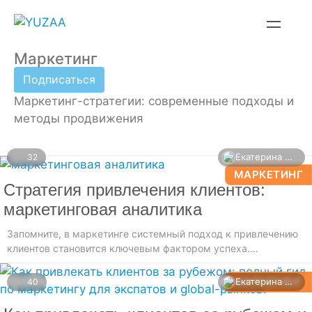
Перейти
к
контенту
Маркетинг
Подписаться
Маркетинг-стратегии: современные подходы и
методы продвижения
Екатерина Лазарева
32
МАРКЕТИНГ
Стратегия привлечения клиентов:
маркетинговая аналитика
Запомните, в маркетинге системный подход к привлечению
клиентов становится ключевым фактором успеха.
Результаты рекламных кампаний напрямую зависят от
качества подготовки и понимания собственной аудитории.
МАРКЕТИНГ
Екатерина Лазарева
40