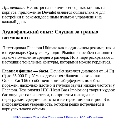
Примечание:
Несмотря на наличие сенсорных кнопок на
корпусе, приложение Devialet является обязательным для
настройки и рекомендованным пультом управления на
каждый день.
Аудиофильский опыт: Слушая за гранью
возможного
Я тестировал Phantom Ultimate как в одиночном режиме, так и
в стереопаре. Сразу скажу: один Phantom способен наполнить
звуком помещение среднего размера. Но в паре раскрываются
настоящие тональные контуры, которыми можно гордиться.
Главная фишка — басы.
Devialet заявляет диапазон от 14 Гц
(!) до 35 000 Гц. У меня дома стоят башенные колонки
GoldenEar T66 с собственными сабвуферами, но я был
поражен, насколько плотно и глубоко звучат низкие частоты у
Phantom. Технология HBI (Heart Bass Implosion) творит чудеса:
бас ощущается физически, но при этом никогда не
перегружает средние частоты и не теряет детализацию. Это
инфразвуковая уверенность, которая редко встречается в
корпусах такого объема.