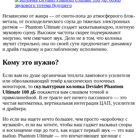
Независимо от жанра — от синти-попа до атмосферного блэк-
метала, от психоделического соула до тяжелых электронных
ритмов — Phantom Ultimate создает захватывающую, плотную
звуковую сцену. Высокие частоты скорее подчеркивают
энергию, чем смягчают звук. Дело не в том, что колонка
звучит стерильно; она по своей сути предпочитает динамику
и драйв гладкому и расслабленному исполнению.
Кому это нужно?
Если вам по душе органичная теплота лампового усилителя
или обволакивающий тембр классических полочных
мониторов, то
скульптурная колонка Devialet Phantom
Ultimate 108 дБ
покажется вам слишком точной и
прямолинейной. В ее тракте нет ничего пассивного — это
чистая математика, вертикальная интеграция ЦАП, усилителя
и драйвера.
Но если вы ищете нечто большее, чем просто «коробочку с
музыкой», если вы хотите, чтобы ваш гаджет вызывал споры
и восхищение еще до того, как издаст первый звук — это ваш
выбор. Phantom Ultimate — это впечатляющее зрелище с