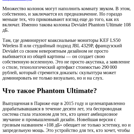
Множество колонок могут наполнить комнату звуком. В этом,
собственно, и заключается их предназначение. Но гораздо
меньше тех, что приковывают взгляд еще до того, как их
включат. Именно такова колонка Devialet Phantom Ultimate 108
дБ.
Там, где доминируют коаксиальные мониторы KEF LS50
Wireless II или студийный подход JBL 4329P, французский
Devialet со своим невероятным дизайном не просто
выбивается из общей картины — он создает свою
собственную вселенную. Это не просто акустика, а заявление
о стиле, технологический артефакт стоимостью 290 000
рублей, который стремится доказать: скульптура может
доминировать не только визуально, но и на слух.
Что такое Phantom Ultimate?
Выпущенная в Париже еще в 2015 году и целенаправленно
дорабатывавшаяся в течение десяти лет, эта беспроводная
система стала эталоном для тех, кто ценит амбициозное
звучание и промышленный дизайн. Новейшая версия с
грозным названием «108 дБ» обещает не только эстетику, но и
запредельную мощь. Это устройство для тех, кто хочет, чтобы