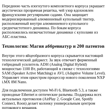
Переднюю часть изогнутого композитного корпуса украшает
акустически прозрачная решетка, чей узор вдохновлен
французскими регулярными садами. Она защищает
модернизированный алюминиевый купольный твитер,
расположенный внутри алюминиевого купольного
среднечастотного динамика. По бокам корпуса
расположились низкочастотные динамики с куполами из
АБС-пластика.
Технологии: Магия аббревиатур и 200 патентов
Внутри этого яйцеобразного корпуса скрывается настоящий
технологический дайджест. За звук отвечает фирменный
гибридный усилитель ADH (Analog Digital Hybrid)
мощностью 1100 Вт, работающий в связке с технологиями
SAM (Speaker Active Matching) и AVL (Adaptive Volume Level).
Управляет этим оркестром процессор нового поколения NXP
i.MX 8M Nano.
Для подключения доступен Wi-Fi 6, Bluetooth 5.3, а также
проводные Ethernet и оптические разъемы. Поддержка всех
актуальных протоколов (AirPlay 2, Google Cast, Spotify
Connect, Roon) делает колонку универсальным центром
потокового вещания.