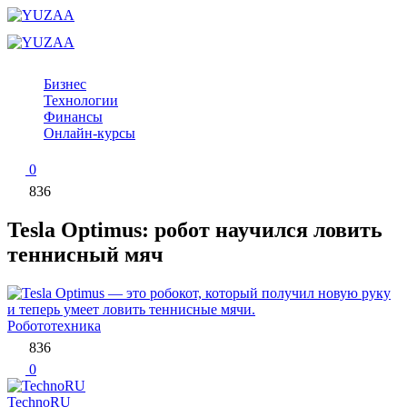
Перейти
к
контенту
Бизнес
Технологии
Финансы
Онлайн-курсы
0
836
Tesla Optimus: робот научился ловить
теннисный мяч
Робототехника
836
0
TechnoRU