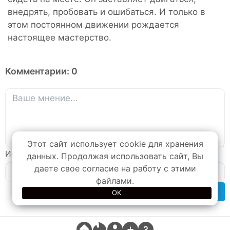
внедрять, пробовать и ошибаться. И только в
этом постоянном движении рождается
настоящее мастерство.
Комментарии: 0
A
lt
e
r
Этот сайт использует cookie для хранения
n
Имя
данных. Продолжая использовать сайт, Вы
a
даете свое согласие на работу с этими
ti
файлами.
v
OK
e
: